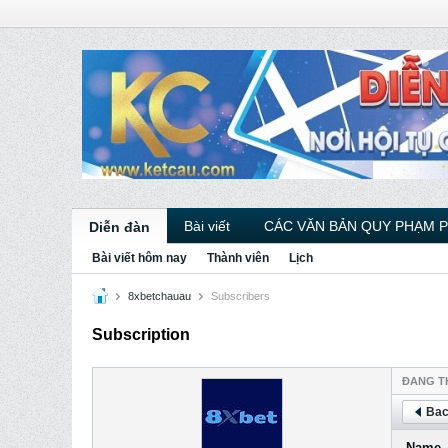
Bài viết
CÁC VĂN BẢN QUY PHẠM 
Diễn đàn
Bài viết hôm nay
Thành viên
Lịch
8xbetchauau
Subscribers
Subscription
ÐANG T
Bac
Name