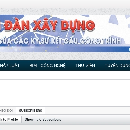
PHÁP LUẬT
BIM - CÔNG NGHỆ
THƯ VIỆN
TUYỂN DỤNG
HEO DÕI
SUBSCRIBERS
k to Profile
Showing
0
Subscribers