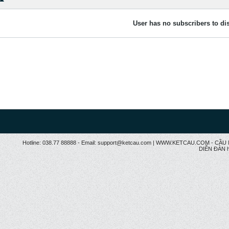
User has no subscribers to dis
Hotline: 038.77 88888 - Email: support@ketcau.com | WWW.KETCAU.COM - 
DIỄN ĐÀN h