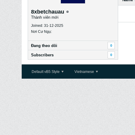
8xbetchauau
Thành viên mới
Joined: 31-12-2025
Nơi Cư Ngụ:
Ðang theo dõi
0
Subscribers
0
Default vB5 Style
Vietnamese