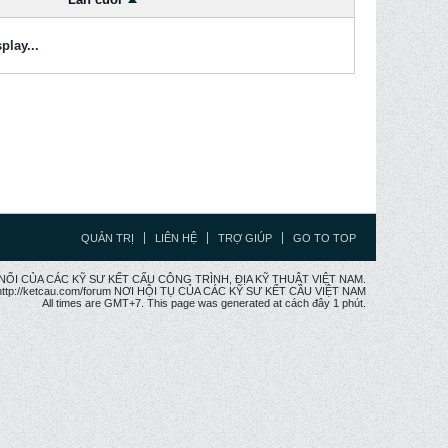
play...
QUẢN TRỊ
LIÊN HỆ
TRỢ GIÚP
GO TO TOP
CẦU NỐI CỦA CÁC KỸ SƯ KẾT CẤU CÔNG TRÌNH, ĐỊA KỸ THUẬT VIỆT NAM.
ttp://ketcau.com/forum NƠI HỘI TỤ CỦA CÁC KỸ SƯ KẾT CÂU VIỆT NAM
All times are GMT+7. This page was generated at cách đây 1 phút.