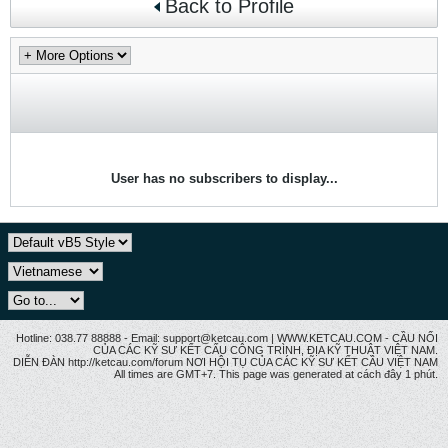
Back to Profile
User has no subscribers to display...
Hotline: 038.77 88888 - Email: support@ketcau.com | WWW.KETCAU.COM - CẦU NỐI
CỦA CÁC KỸ SƯ KẾT CẤU CÔNG TRÌNH, ĐỊA KỸ THUẬT VIỆT NAM.
DIỄN ĐÀN http://ketcau.com/forum NƠI HỘI TỤ CỦA CÁC KỸ SƯ KẾT CÂU VIỆT NAM
All times are GMT+7. This page was generated at cách đây 1 phút.