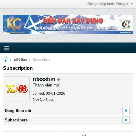
Đăng nhập hoặc Đăng kí
td888bet
Subscribers
Subscription
td888bet
Thành viên mới
Joined: 03-01-2026
Nơi Cư Ngụ:
Ðang theo dõi
0
Subscribers
0