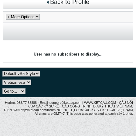
Back to Profile
User has no subscribers to display...
Hotline: 038.77 88888 - Email: support@ketcau.com | WWW.KETCAU.COM - CẦU NỐI
CỦA CÁC KỸ SƯ KẾT CẤU CÔNG TRÌNH, ĐỊA KỸ THUẬT VIỆT NAM.
DIỄN ĐÀN http://ketcau.com/forum NƠI HỘI TỤ CỦA CÁC KỸ SƯ KẾT CÂU VIỆT NAM
All times are GMT+7. This page was generated at cách đây 1 phút.