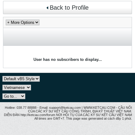
Back to Profile
User has no subscribers to display...
Hotline: 038.77 88888 - Email: support@ketcau.com | WWW.KETCAU.COM - CẦU NỐI
CỦA CÁC KỸ SƯ KẾT CẤU CÔNG TRÌNH, ĐỊA KỸ THUẬT VIỆT NAM.
DIỄN ĐÀN http://ketcau.com/forum NƠI HỘI TỤ CỦA CÁC KỸ SƯ KẾT CÂU VIỆT NAM
All times are GMT+7. This page was generated at cách đây 1 phút.