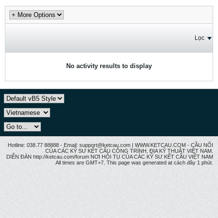
Lọc
No activity results to display
Hotline: 038.77 88888 - Email: support@ketcau.com | WWW.KETCAU.COM - CẦU NỐI
CỦA CÁC KỸ SƯ KẾT CẤU CÔNG TRÌNH, ĐỊA KỸ THUẬT VIỆT NAM.
DIỄN ĐÀN http://ketcau.com/forum NƠI HỘI TỤ CỦA CÁC KỸ SƯ KẾT CÂU VIỆT NAM
All times are GMT+7. This page was generated at cách đây 1 phút.