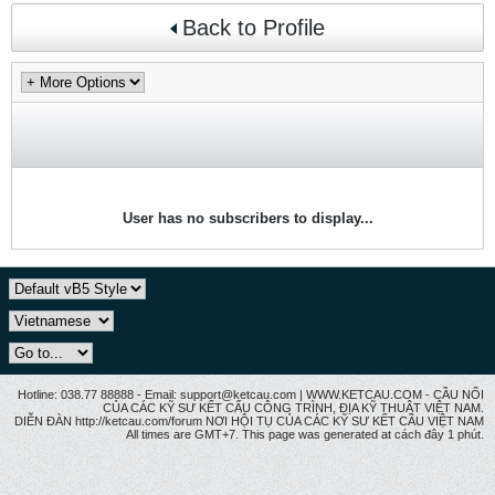
Back to Profile
User has no subscribers to display...
Hotline: 038.77 88888 - Email: support@ketcau.com | WWW.KETCAU.COM - CẦU NỐI
CỦA CÁC KỸ SƯ KẾT CẤU CÔNG TRÌNH, ĐỊA KỸ THUẬT VIỆT NAM.
DIỄN ĐÀN http://ketcau.com/forum NƠI HỘI TỤ CỦA CÁC KỸ SƯ KẾT CÂU VIỆT NAM
All times are GMT+7. This page was generated at cách đây 1 phút.