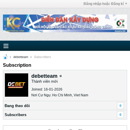
Đăng nhập hoặc Đăng kí
debetteam
Subscribers
Subscription
debetteam
Thành viên mới
Joined: 16-01-2026
Nơi Cư Ngụ: Ho Chi Minh, Viet Nam
Ðang theo dõi
0
Subscribers
0