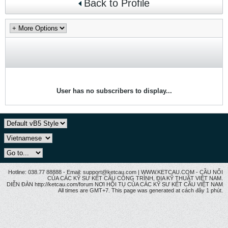
Back to Profile
User has no subscribers to display...
Hotline: 038.77 88888 - Email: support@ketcau.com | WWW.KETCAU.COM - CẦU NỐI
CỦA CÁC KỸ SƯ KẾT CẤU CÔNG TRÌNH, ĐỊA KỸ THUẬT VIỆT NAM.
DIỄN ĐÀN http://ketcau.com/forum NƠI HỘI TỤ CỦA CÁC KỸ SƯ KẾT CÂU VIỆT NAM
All times are GMT+7. This page was generated at cách đây 1 phút.