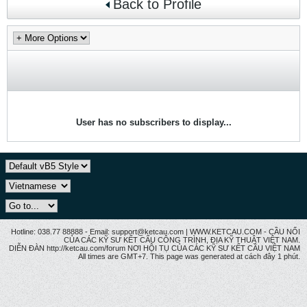
Back to Profile
User has no subscribers to display...
Hotline: 038.77 88888 - Email: support@ketcau.com | WWW.KETCAU.COM - CẦU NỐI
CỦA CÁC KỸ SƯ KẾT CẤU CÔNG TRÌNH, ĐỊA KỸ THUẬT VIỆT NAM.
DIỄN ĐÀN http://ketcau.com/forum NƠI HỘI TỤ CỦA CÁC KỸ SƯ KẾT CÂU VIỆT NAM
All times are GMT+7. This page was generated at cách đây 1 phút.