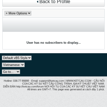
Back to Profile
User has no subscribers to display...
Hotline: 038.77 88888 - Email: support@ketcau.com | WWW.KETCAU.COM - CẦU NỐI
CỦA CÁC KỸ SƯ KẾT CẤU CÔNG TRÌNH, ĐỊA KỸ THUẬT VIỆT NAM.
DIỄN ĐÀN http://ketcau.com/forum NƠI HỘI TỤ CỦA CÁC KỸ SƯ KẾT CÂU VIỆT NAM
All times are GMT+7. This page was generated at cách đây 1 phút.