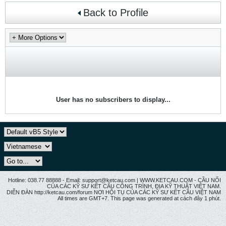
Back to Profile
User has no subscribers to display...
Hotline: 038.77 88888 - Email: support@ketcau.com | WWW.KETCAU.COM - CẦU NỐI
CỦA CÁC KỸ SƯ KẾT CẤU CÔNG TRÌNH, ĐỊA KỸ THUẬT VIỆT NAM.
DIỄN ĐÀN http://ketcau.com/forum NƠI HỘI TỤ CỦA CÁC KỸ SƯ KẾT CÂU VIỆT NAM
All times are GMT+7. This page was generated at cách đây 1 phút.