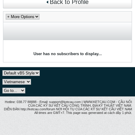
Back to Profile
User has no subscribers to display...
Hotline: 038.77 88888 - Email: support@ketcau.com | WWW.KETCAU.COM - CẦU NỐI
CỦA CÁC KỸ SƯ KẾT CẤU CÔNG TRÌNH, ĐỊA KỸ THUẬT VIỆT NAM.
DIỄN ĐÀN http://ketcau.com/forum NƠI HỘI TỤ CỦA CÁC KỸ SƯ KẾT CÂU VIỆT NAM
All times are GMT+7. This page was generated at cách đây 1 phút.