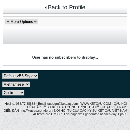
Back to Profile
User has no subscribers to display...
Hotline: 038.77 88888 - Email: support@ketcau.com | WWW.KETCAU.COM - CẦU NỐI
CỦA CÁC KỸ SƯ KẾT CẤU CÔNG TRÌNH, ĐỊA KỸ THUẬT VIỆT NAM.
DIỄN ĐÀN http://ketcau.com/forum NƠI HỘI TỤ CỦA CÁC KỸ SƯ KẾT CÂU VIỆT NAM
All times are GMT+7. This page was generated at cách đây 1 phút.