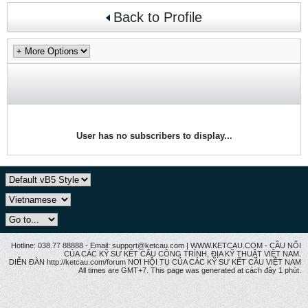
Back to Profile
User has no subscribers to display...
Hotline: 038.77 88888 - Email: support@ketcau.com | WWW.KETCAU.COM - CẦU NỐI
CỦA CÁC KỸ SƯ KẾT CẤU CÔNG TRÌNH, ĐỊA KỸ THUẬT VIỆT NAM.
DIỄN ĐÀN http://ketcau.com/forum NƠI HỘI TỤ CỦA CÁC KỸ SƯ KẾT CÂU VIỆT NAM
All times are GMT+7. This page was generated at cách đây 1 phút.