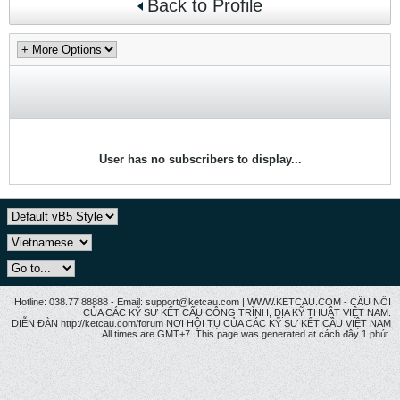
Back to Profile
User has no subscribers to display...
Hotline: 038.77 88888 - Email: support@ketcau.com | WWW.KETCAU.COM - CẦU NỐI
CỦA CÁC KỸ SƯ KẾT CẤU CÔNG TRÌNH, ĐỊA KỸ THUẬT VIỆT NAM.
DIỄN ĐÀN http://ketcau.com/forum NƠI HỘI TỤ CỦA CÁC KỸ SƯ KẾT CÂU VIỆT NAM
All times are GMT+7. This page was generated at cách đây 1 phút.