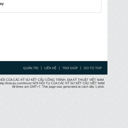
lay
QUẢN TRỊ
LIÊN HỆ
TRỢ GIÚP
GO TO TOP
CẦU NỐI CỦA CÁC KỸ SƯ KẾT CẤU CÔNG TRÌNH, ĐỊA KỸ THUẬT VIỆT NAM.
ttp://ketcau.com/forum NƠI HỘI TỤ CỦA CÁC KỸ SƯ KẾT CÂU VIỆT NAM
All times are GMT+7. This page was generated at cách đây 1 phút.