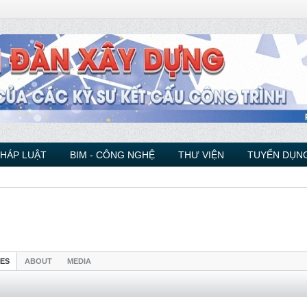
PHÁP LUẬT
BIM - CÔNG NGHỆ
THƯ VIỆN
TUYỂN DỤNG
IES
ABOUT
MEDIA