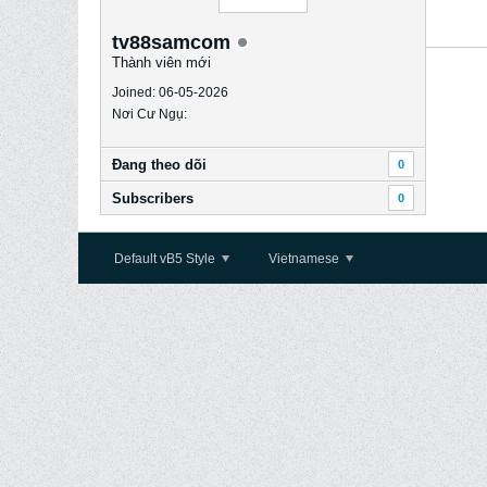
tv88samcom
Thành viên mới
Joined: 06-05-2026
Nơi Cư Ngụ:
Ðang theo dõi
0
Subscribers
0
Default vB5 Style
Vietnamese