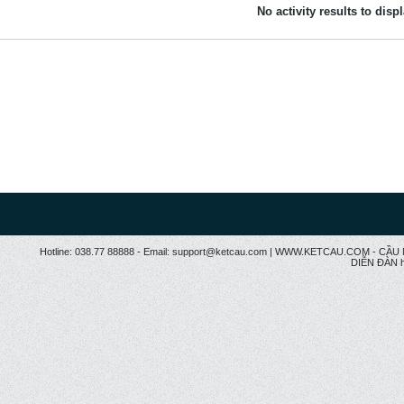
No activity results to disp
Hotline: 038.77 88888 - Email: support@ketcau.com | WWW.KETCAU.COM - 
DIỄN ĐÀN h