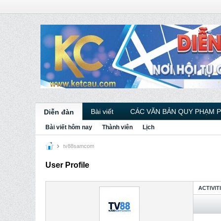
Bài viết
CÁC VĂN BẢN QUY PHẠM 
Diễn đàn
Bài viết hôm nay
Thành viên
Lịch
tv88samcom
User Profile
ACTIVIT