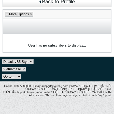
Back to Profile
User has no subscribers to display...
Hotline: 038.77 88888 - Email: support@ketcau.com | WWW.KETCAU.COM - CẦU NỐI
CỦA CÁC KỸ SƯ KẾT CẤU CÔNG TRÌNH, ĐỊA KỸ THUẬT VIỆT NAM.
DIỄN ĐÀN http://ketcau.com/forum NƠI HỘI TỤ CỦA CÁC KỸ SƯ KẾT CÂU VIỆT NAM
All times are GMT+7. This page was generated at cách đây 1 phút.