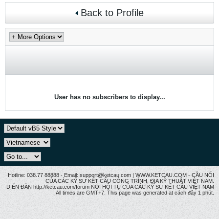
Back to Profile
User has no subscribers to display...
Hotline: 038.77 88888 - Email: support@ketcau.com | WWW.KETCAU.COM - CẦU NỐI
CỦA CÁC KỸ SƯ KẾT CẤU CÔNG TRÌNH, ĐỊA KỸ THUẬT VIỆT NAM.
DIỄN ĐÀN http://ketcau.com/forum NƠI HỘI TỤ CỦA CÁC KỸ SƯ KẾT CÂU VIỆT NAM
All times are GMT+7. This page was generated at cách đây 1 phút.