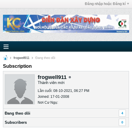
Đăng nhập hoặc Đăng kí
frogwell911
Ðang theo dõi
Subscription
frogwell911
Thành viên mới
Lần cuối: 08-10-2021, 06:27 PM
Joined: 17-01-2008
Nơi Cư Ngụ:
Ðang theo dõi
4
Subscribers
0