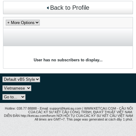
Back to Profile
User has no subscribers to display...
Hotline: 038.77 88888 - Email: support@ketcau.com | WWW.KETCAU.COM - CẦU NỐI
CỦA CÁC KỸ SƯ KẾT CẤU CÔNG TRÌNH, ĐỊA KỸ THUẬT VIỆT NAM.
DIỄN ĐÀN http://ketcau.com/forum NƠI HỘI TỤ CỦA CÁC KỸ SƯ KẾT CÂU VIỆT NAM
All times are GMT+7. This page was generated at cách đây 1 phút.