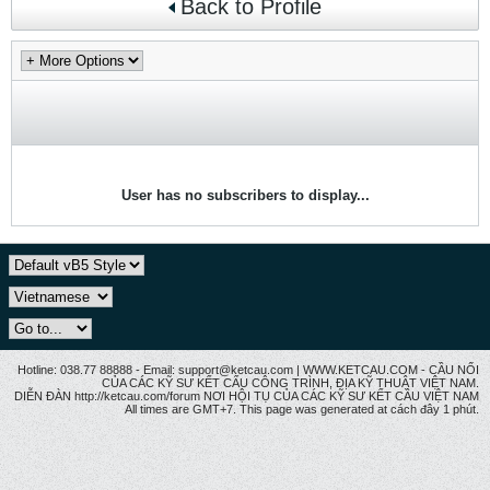
Back to Profile
User has no subscribers to display...
Hotline: 038.77 88888 - Email: support@ketcau.com | WWW.KETCAU.COM - CẦU NỐI
CỦA CÁC KỸ SƯ KẾT CẤU CÔNG TRÌNH, ĐỊA KỸ THUẬT VIỆT NAM.
DIỄN ĐÀN http://ketcau.com/forum NƠI HỘI TỤ CỦA CÁC KỸ SƯ KẾT CÂU VIỆT NAM
All times are GMT+7. This page was generated at cách đây 1 phút.