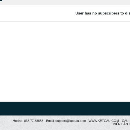
User has no subscribers to dis
Hotline: 038.77 88888 - Email: support@ketcau.com | WWW.KETCAU.COM - 
DIỄN ĐÀN h