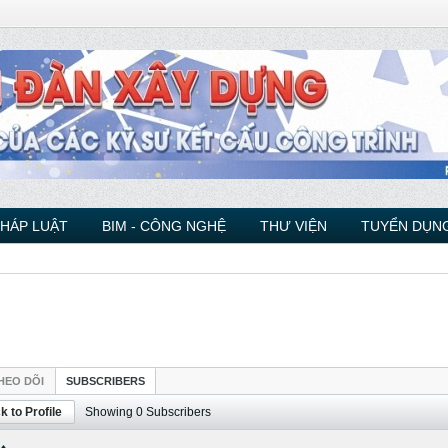
PHÁP LUẬT
BIM - CÔNG NGHỆ
THƯ VIỆN
TUYỂN DỤNG
HEO DÕI
SUBSCRIBERS
k to Profile
Showing
0
Subscribers