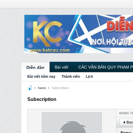
Bài viết
CÁC VĂN BẢN QUY PHẠM 
Diễn đàn
Bài viết hôm nay
Thành viên
Lịch
hanoi
Subscribers
Subscription
ÐANG T
Bac
Name