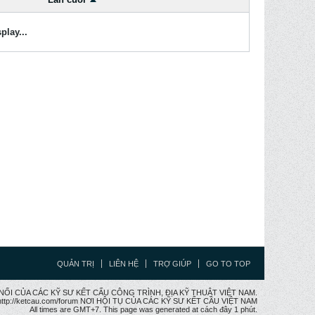
play...
QUẢN TRỊ
LIÊN HỆ
TRỢ GIÚP
GO TO TOP
CẦU NỐI CỦA CÁC KỸ SƯ KẾT CẤU CÔNG TRÌNH, ĐỊA KỸ THUẬT VIỆT NAM.
ttp://ketcau.com/forum NƠI HỘI TỤ CỦA CÁC KỸ SƯ KẾT CÂU VIỆT NAM
All times are GMT+7. This page was generated at cách đây 1 phút.