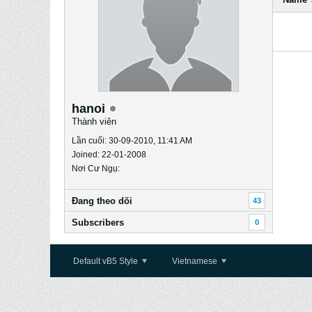
hanoi
Thành viên
Lần cuối: 30-09-2010, 11:41 AM
Joined: 22-01-2008
Nơi Cư Ngụ:
Ðang theo dõi
43
Subscribers
0
Default vB5 Style
Vietnamese