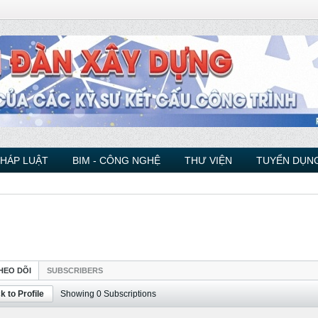
PHÁP LUẬT
BIM - CÔNG NGHỆ
THƯ VIỆN
TUYỂN DỤNG
HEO DÕI
SUBSCRIBERS
k to Profile
Showing
0
Subscriptions