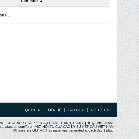
Lần cuối
ons...
QUẢN TRỊ
LIÊN HỆ
TRỢ GIÚP
GO TO TOP
CẦU NỐI CỦA CÁC KỸ SƯ KẾT CẤU CÔNG TRÌNH, ĐỊA KỸ THUẬT VIỆT NAM.
ttp://ketcau.com/forum NƠI HỘI TỤ CỦA CÁC KỸ SƯ KẾT CÂU VIỆT NAM
All times are GMT+7. This page was generated at cách đây 1 phút.