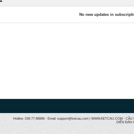
No new updates in subscripti
Hotline: 038.77 88888 - Email: support@ketcau.com | WWW.KETCAU.COM - 
DIỄN ĐÀN h