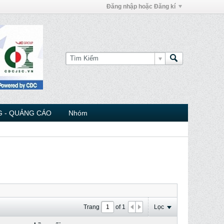
Đăng nhập hoặc Đăng kí
 - QUẢNG CÁO
Nhóm
Trang
of
1
Lọc