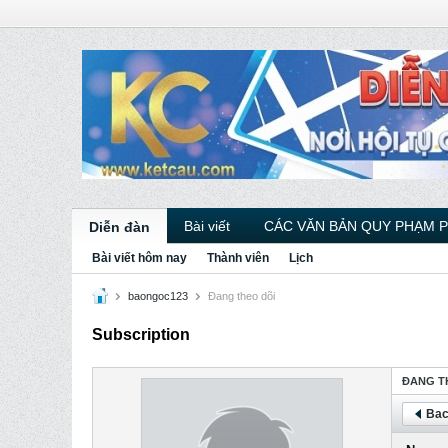
Bài viết
CÁC VĂN BẢN QUY PHẠM 
Diễn đàn
Bài viết hôm nay
Thành viên
Lịch
baongoc123
Ðang theo dõi
Subscription
ÐANG T
Bac