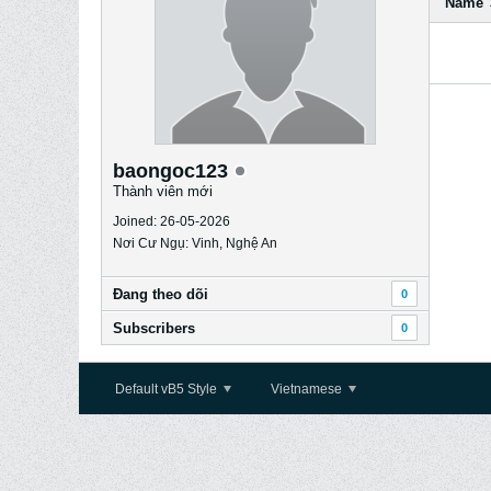
Name
baongoc123
Thành viên mới
Joined: 26-05-2026
Nơi Cư Ngụ: Vinh, Nghệ An
Ðang theo dõi
0
Subscribers
0
Default vB5 Style
Vietnamese