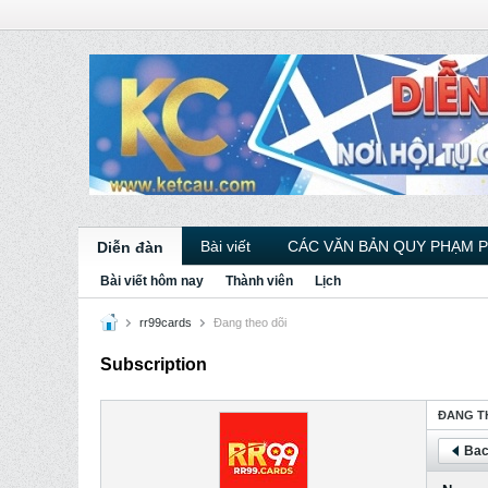
Bài viết
CÁC VĂN BẢN QUY PHẠM 
Diễn đàn
Bài viết hôm nay
Thành viên
Lịch
rr99cards
Ðang theo dõi
Subscription
ÐANG T
Bac