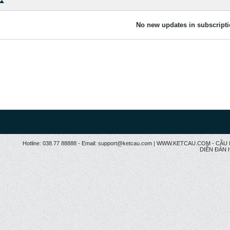
No new updates in subscripti
Hotline: 038.77 88888 - Email: support@ketcau.com | WWW.KETCAU.COM - 
DIỄN ĐÀN h