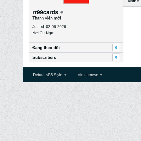
Name
rr99cards
Thành viên mới
Joined: 02-06-2026
Nơi Cư Ngụ:
Ðang theo dõi
0
Subscribers
0
Default vB5 Style
Vietnamese