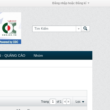
Đăng nhập hoặc Đăng kí
 - QUẢNG CÁO
Nhóm
Trang
of
1
Lọc