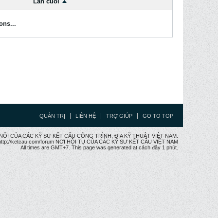
Lần cuối
ons...
QUẢN TRỊ
LIÊN HỆ
TRỢ GIÚP
GO TO TOP
CẦU NỐI CỦA CÁC KỸ SƯ KẾT CẤU CÔNG TRÌNH, ĐỊA KỸ THUẬT VIỆT NAM.
ttp://ketcau.com/forum NƠI HỘI TỤ CỦA CÁC KỸ SƯ KẾT CÂU VIỆT NAM
All times are GMT+7. This page was generated at cách đây 1 phút.