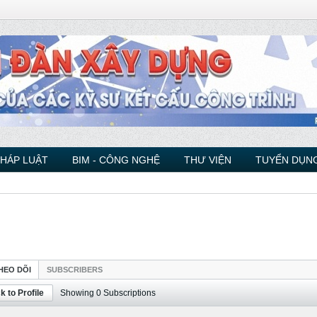
PHÁP LUẬT
BIM - CÔNG NGHỆ
THƯ VIỆN
TUYỂN DỤNG
HEO DÕI
SUBSCRIBERS
k to Profile
Showing
0
Subscriptions