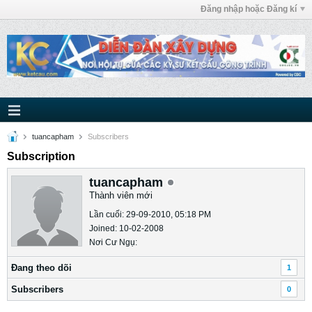
Đăng nhập hoặc Đăng kí
tuancapham
Subscribers
Subscription
tuancapham
Thành viên mới
Lần cuối: 29-09-2010, 05:18 PM
Joined: 10-02-2008
Nơi Cư Ngụ:
Ðang theo dõi
1
Subscribers
0