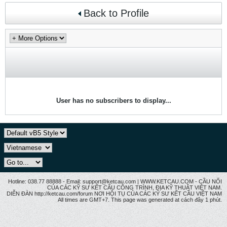
Back to Profile
User has no subscribers to display...
Hotline: 038.77 88888 - Email: support@ketcau.com | WWW.KETCAU.COM - CẦU NỐI
CỦA CÁC KỸ SƯ KẾT CẤU CÔNG TRÌNH, ĐỊA KỸ THUẬT VIỆT NAM.
DIỄN ĐÀN http://ketcau.com/forum NƠI HỘI TỤ CỦA CÁC KỸ SƯ KẾT CÂU VIỆT NAM
All times are GMT+7. This page was generated at cách đây 1 phút.