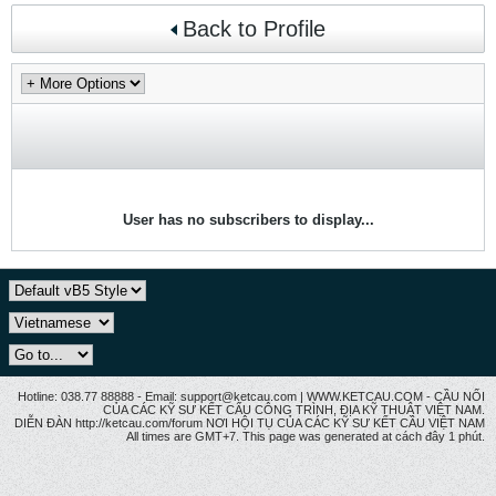
Back to Profile
User has no subscribers to display...
Hotline: 038.77 88888 - Email: support@ketcau.com | WWW.KETCAU.COM - CẦU NỐI
CỦA CÁC KỸ SƯ KẾT CẤU CÔNG TRÌNH, ĐỊA KỸ THUẬT VIỆT NAM.
DIỄN ĐÀN http://ketcau.com/forum NƠI HỘI TỤ CỦA CÁC KỸ SƯ KẾT CÂU VIỆT NAM
All times are GMT+7. This page was generated at cách đây 1 phút.