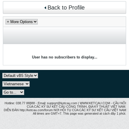
Back to Profile
User has no subscribers to display...
Hotline: 038.77 88888 - Email: support@ketcau.com | WWW.KETCAU.COM - CẦU NỐI
CỦA CÁC KỸ SƯ KẾT CẤU CÔNG TRÌNH, ĐỊA KỸ THUẬT VIỆT NAM.
DIỄN ĐÀN http://ketcau.com/forum NƠI HỘI TỤ CỦA CÁC KỸ SƯ KẾT CÂU VIỆT NAM
All times are GMT+7. This page was generated at cách đây 1 phút.