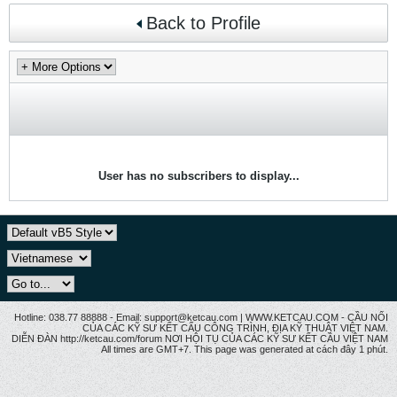
Back to Profile
User has no subscribers to display...
Hotline: 038.77 88888 - Email: support@ketcau.com | WWW.KETCAU.COM - CẦU NỐI
CỦA CÁC KỸ SƯ KẾT CẤU CÔNG TRÌNH, ĐỊA KỸ THUẬT VIỆT NAM.
DIỄN ĐÀN http://ketcau.com/forum NƠI HỘI TỤ CỦA CÁC KỸ SƯ KẾT CÂU VIỆT NAM
All times are GMT+7. This page was generated at cách đây 1 phút.