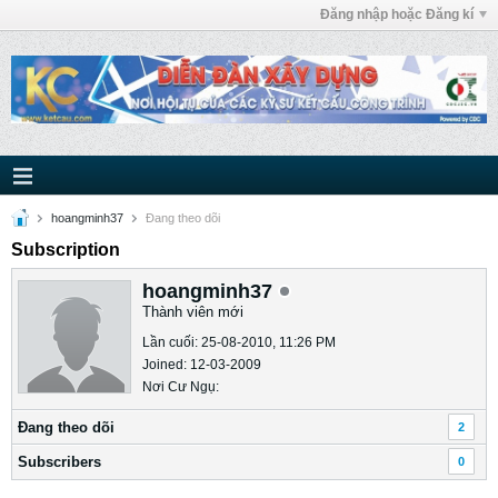
Đăng nhập hoặc Đăng kí
hoangminh37
Ðang theo dõi
Subscription
hoangminh37
Thành viên mới
Lần cuối: 25-08-2010, 11:26 PM
Joined: 12-03-2009
Nơi Cư Ngụ:
Ðang theo dõi
2
Subscribers
0