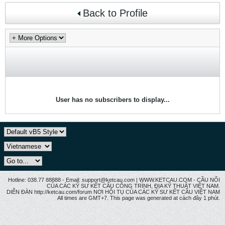
Back to Profile
User has no subscribers to display...
Hotline: 038.77 88888 - Email: support@ketcau.com | WWW.KETCAU.COM - CẦU NỐI
CỦA CÁC KỸ SƯ KẾT CẤU CÔNG TRÌNH, ĐỊA KỸ THUẬT VIỆT NAM.
DIỄN ĐÀN http://ketcau.com/forum NƠI HỘI TỤ CỦA CÁC KỸ SƯ KẾT CÂU VIỆT NAM
All times are GMT+7. This page was generated at cách đây 1 phút.