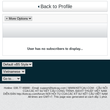
Back to Profile
User has no subscribers to display...
Hotline: 038.77 88888 - Email: support@ketcau.com | WWW.KETCAU.COM - CẦU NỐI
CỦA CÁC KỸ SƯ KẾT CẤU CÔNG TRÌNH, ĐỊA KỸ THUẬT VIỆT NAM.
DIỄN ĐÀN http://ketcau.com/forum NƠI HỘI TỤ CỦA CÁC KỸ SƯ KẾT CÂU VIỆT NAM
All times are GMT+7. This page was generated at cách đây 1 phút.