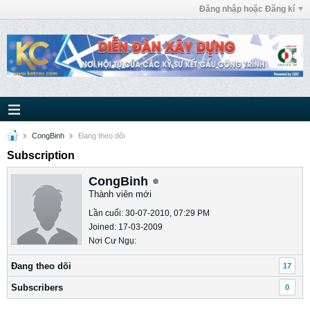
Đăng nhập hoặc Đăng kí
CongBinh
Ðang theo dõi
Subscription
CongBinh
Thành viên mới
Lần cuối: 30-07-2010, 07:29 PM
Joined: 17-03-2009
Nơi Cư Ngụ:
Ðang theo dõi
17
Subscribers
0