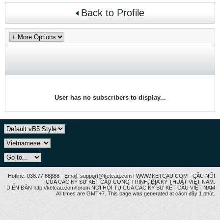
Back to Profile
User has no subscribers to display...
Hotline: 038.77 88888 - Email: support@ketcau.com | WWW.KETCAU.COM - CẦU NỐI
CỦA CÁC KỸ SƯ KẾT CẤU CÔNG TRÌNH, ĐỊA KỸ THUẬT VIỆT NAM.
DIỄN ĐÀN http://ketcau.com/forum NƠI HỘI TỤ CỦA CÁC KỸ SƯ KẾT CÂU VIỆT NAM
All times are GMT+7. This page was generated at cách đây 1 phút.