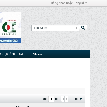
Đăng nhập hoặc Đăng kí
 - QUẢNG CÁO
Nhóm
Trang
of
1
Lọc