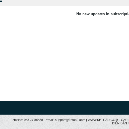
No new updates in subscripti
Hotline: 038.77 88888 - Email: support@ketcau.com | WWW.KETCAU.COM - 
DIỄN ĐÀN h