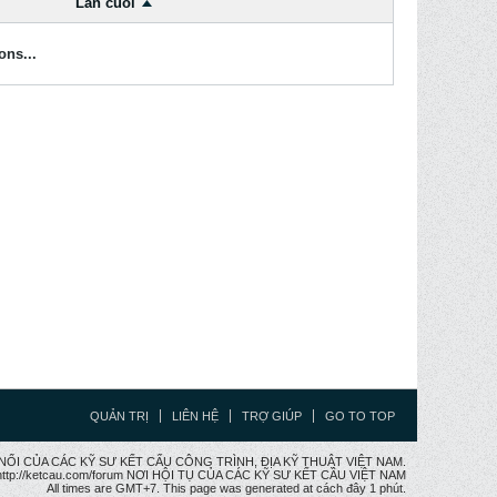
Lần cuối
ons...
QUẢN TRỊ
LIÊN HỆ
TRỢ GIÚP
GO TO TOP
CẦU NỐI CỦA CÁC KỸ SƯ KẾT CẤU CÔNG TRÌNH, ĐỊA KỸ THUẬT VIỆT NAM.
ttp://ketcau.com/forum NƠI HỘI TỤ CỦA CÁC KỸ SƯ KẾT CÂU VIỆT NAM
All times are GMT+7. This page was generated at cách đây 1 phút.