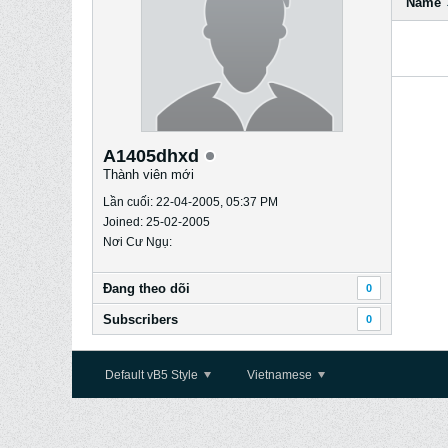
Name
A1405dhxd
Thành viên mới
Lần cuối: 22-04-2005, 05:37 PM
Joined: 25-02-2005
Nơi Cư Ngụ:
Ðang theo dõi
0
Subscribers
0
Default vB5 Style
Vietnamese