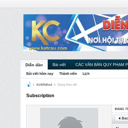
Bài viết
CÁC VĂN BẢN QUY PHẠM 
Diễn đàn
Bài viết hôm nay
Thành viên
Lịch
A1405dhxd
Ðang theo dõi
Subscription
ÐANG T
Bac