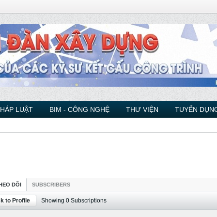
PHÁP LUẬT
BIM - CÔNG NGHỆ
THƯ VIỆN
TUYỂN DỤNG
HEO DÕI
SUBSCRIBERS
k to Profile
Showing
0
Subscriptions