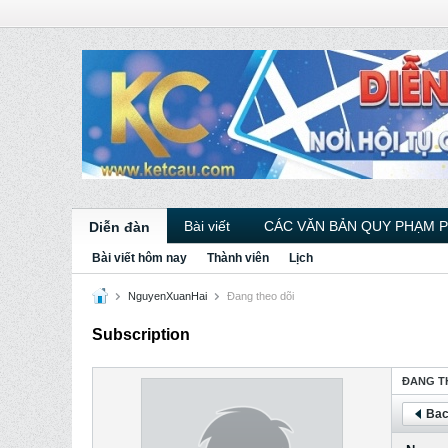
Bài viết
CÁC VĂN BẢN QUY PHẠM 
Diễn đàn
Bài viết hôm nay
Thành viên
Lịch
NguyenXuanHai
Ðang theo dõi
Subscription
ÐANG T
Bac