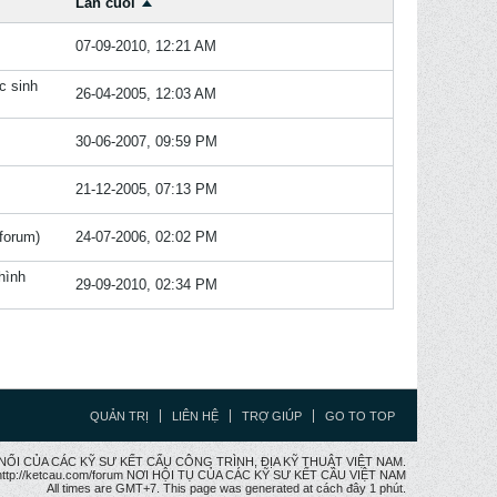
Lần cuối
07-09-2010, 12:21 AM
c sinh
26-04-2005, 12:03 AM
30-06-2007, 09:59 PM
21-12-2005, 07:13 PM
forum)
24-07-2006, 02:02 PM
hình
29-09-2010, 02:34 PM
QUẢN TRỊ
LIÊN HỆ
TRỢ GIÚP
GO TO TOP
CẦU NỐI CỦA CÁC KỸ SƯ KẾT CẤU CÔNG TRÌNH, ĐỊA KỸ THUẬT VIỆT NAM.
ttp://ketcau.com/forum NƠI HỘI TỤ CỦA CÁC KỸ SƯ KẾT CÂU VIỆT NAM
All times are GMT+7. This page was generated at cách đây 1 phút.