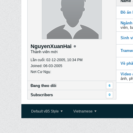
Name
Đồ án 
Ngành
viên, b
Sinh v
NguyenXuanHai
Tramw
Thành viên mới
Lần cuối: 02-12-2005, 10:34 PM
Về phầ
Joined: 06-03-2005
Nơi Cư Ngụ:
Video 
ảnh, ph
Ðang theo dõi
6
Subscribers
0
Default vB5 Style
Vietnamese