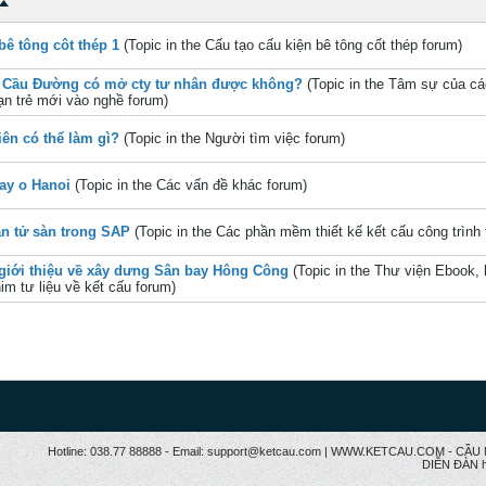
bê tông côt thép 1
(Topic in the
Cấu tạo cấu kiện bê tông cốt thép
forum)
 Cầu Đường có mở cty tư nhân được không?
(Topic in the
Tâm sự của cá
ạn trẻ mới vào nghề
forum)
iên có thể làm gì?
(Topic in the
Người tìm việc
forum)
ay o Hanoi
(Topic in the
Các vấn đề khác
forum)
n tử sàn trong SAP
(Topic in the
Các phần mềm thiết kế kết cấu công trình
giới thiệu về xây dưng Sân bay Hông Công
(Topic in the
Thư viện Ebook, 
im tư liệu về kết cấu
forum)
Hotline: 038.77 88888 - Email: support@ketcau.com | WWW.KETCAU.COM - 
DIỄN ĐÀN h