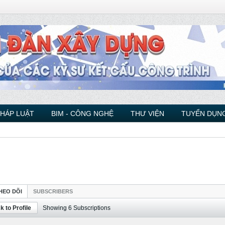
PHÁP LUẬT
BIM - CÔNG NGHỆ
THƯ VIỆN
TUYỂN DỤNG
HEO DÕI
SUBSCRIBERS
k to Profile
Showing
6
Subscriptions