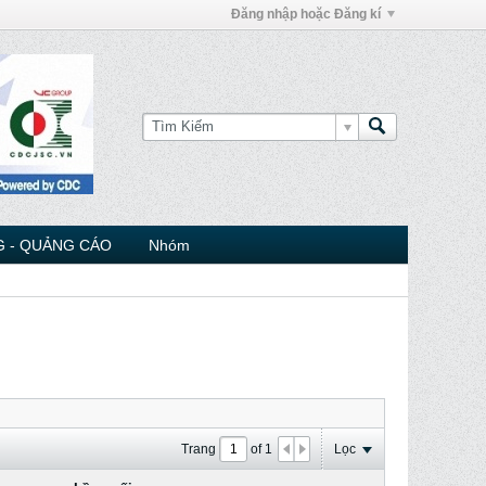
Đăng nhập hoặc Đăng kí
 - QUẢNG CÁO
Nhóm
Trang
of
1
Lọc