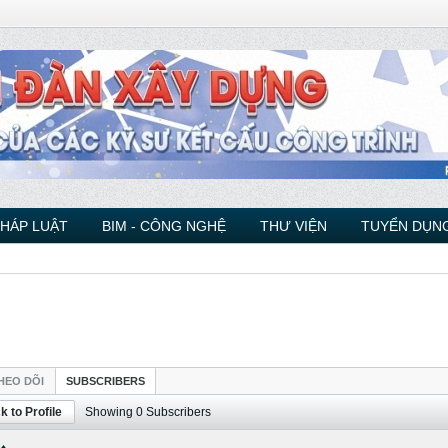
PHÁP LUẬT
BIM - CÔNG NGHỆ
THƯ VIỆN
TUYỂN DỤNG
HEO DÕI
SUBSCRIBERS
k to Profile
Showing
0
Subscribers