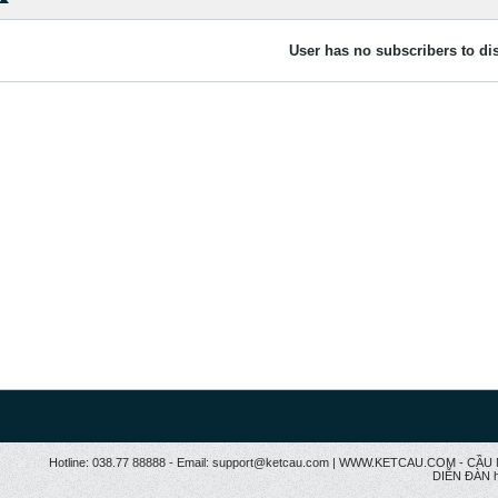
User has no subscribers to dis
Hotline: 038.77 88888 - Email: support@ketcau.com | WWW.KETCAU.COM - 
DIỄN ĐÀN h