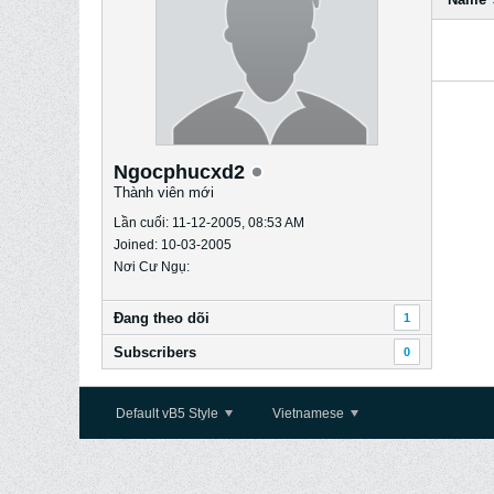
Ngocphucxd2
Thành viên mới
Lần cuối: 11-12-2005, 08:53 AM
Joined: 10-03-2005
Nơi Cư Ngụ:
Ðang theo dõi
1
Subscribers
0
Default vB5 Style
Vietnamese