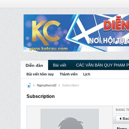
Bài viết
CÁC VĂN BẢN QUY PHẠM 
Diễn đàn
Bài viết hôm nay
Thành viên
Lịch
Ngocphucxd2
Subscribers
Subscription
ÐANG T
Bac
Name