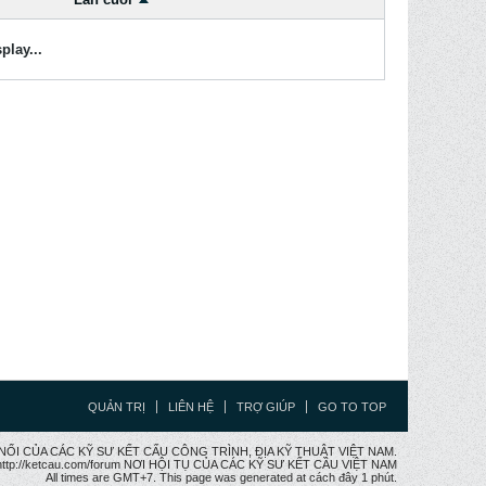
play...
QUẢN TRỊ
LIÊN HỆ
TRỢ GIÚP
GO TO TOP
CẦU NỐI CỦA CÁC KỸ SƯ KẾT CẤU CÔNG TRÌNH, ĐỊA KỸ THUẬT VIỆT NAM.
ttp://ketcau.com/forum NƠI HỘI TỤ CỦA CÁC KỸ SƯ KẾT CÂU VIỆT NAM
All times are GMT+7. This page was generated at cách đây 1 phút.