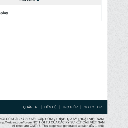
play...
QUẢN TRỊ
LIÊN HỆ
TRỢ GIÚP
GO TO TOP
CẦU NỐI CỦA CÁC KỸ SƯ KẾT CẤU CÔNG TRÌNH, ĐỊA KỸ THUẬT VIỆT NAM.
ttp://ketcau.com/forum NƠI HỘI TỤ CỦA CÁC KỸ SƯ KẾT CÂU VIỆT NAM
All times are GMT+7. This page was generated at cách đây 1 phút.