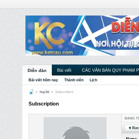
Bài viết
CÁC VĂN BẢN QUY PHẠM 
Diễn đàn
Bài viết hôm nay
Thành viên
Lịch
huy3d
Subscribers
Subscription
ÐANG T
Bac
Name