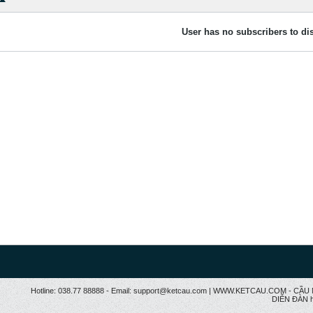
User has no subscribers to dis
Hotline: 038.77 88888 - Email: support@ketcau.com | WWW.KETCAU.COM - 
DIỄN ĐÀN h