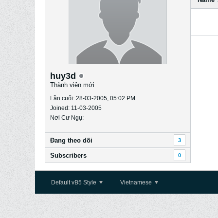
huy3d
Thành viên mới
Lần cuối: 28-03-2005, 05:02 PM
Joined: 11-03-2005
Nơi Cư Ngụ:
Ðang theo dõi
3
Subscribers
0
Default vB5 Style
Vietnamese