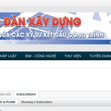
PHÁP LUẬT
BIM - CÔNG NGHỆ
THƯ VIỆN
TUYỂN DỤNG
HEO DÕI
SUBSCRIBERS
k to Profile
Showing
0
Subscribers