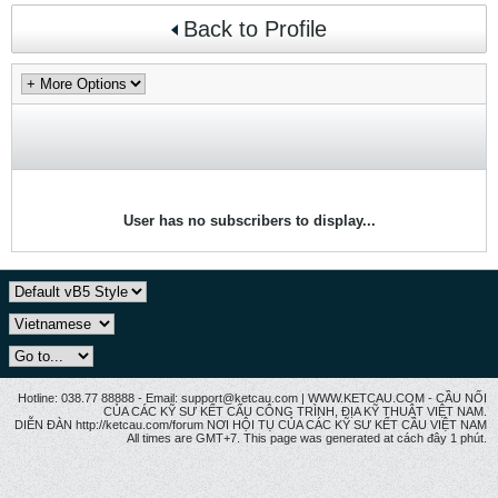
Back to Profile
User has no subscribers to display...
Hotline: 038.77 88888 - Email: support@ketcau.com | WWW.KETCAU.COM - CẦU NỐI
CỦA CÁC KỸ SƯ KẾT CẤU CÔNG TRÌNH, ĐỊA KỸ THUẬT VIỆT NAM.
DIỄN ĐÀN http://ketcau.com/forum NƠI HỘI TỤ CỦA CÁC KỸ SƯ KẾT CÂU VIỆT NAM
All times are GMT+7. This page was generated at cách đây 1 phút.