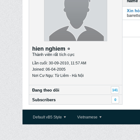
Name
Xin hỏ
barrett
hien nghiem
Thành viên rất tích cực
Lần cuối: 30-09-2010, 11:57 AM
Joined: 06-04-2005
Nơi Cư Ngụ: Từ Liêm - Hà Nội
Ðang theo dõi
141
Subscribers
0
Default vB5 Style
Vietnamese