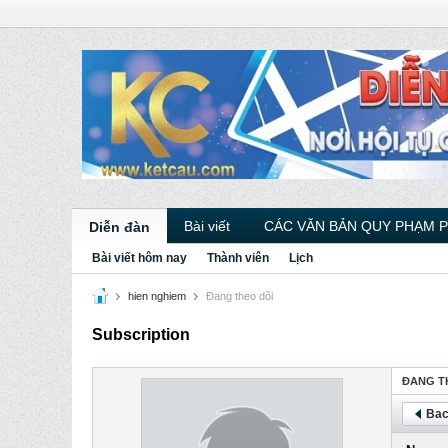
Bài viết
CÁC VĂN BẢN QUY PHẠM 
Diễn đàn
Bài viết hôm nay
Thành viên
Lịch
hien nghiem
Ðang theo dõi
Subscription
ÐANG T
Bac