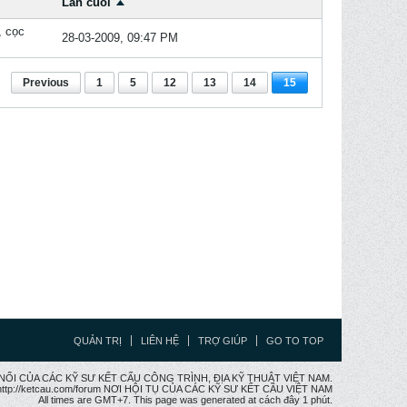
Lần cuối
, cọc
28-03-2009, 09:47 PM
Previous
1
5
12
13
14
15
QUẢN TRỊ
LIÊN HỆ
TRỢ GIÚP
GO TO TOP
CẦU NỐI CỦA CÁC KỸ SƯ KẾT CẤU CÔNG TRÌNH, ĐỊA KỸ THUẬT VIỆT NAM.
ttp://ketcau.com/forum NƠI HỘI TỤ CỦA CÁC KỸ SƯ KẾT CÂU VIỆT NAM
All times are GMT+7. This page was generated at cách đây 1 phút.