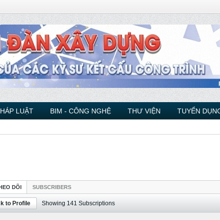
PHÁP LUẬT
BIM - CÔNG NGHỆ
THƯ VIỆN
TUYỂN DỤNG
HEO DÕI
SUBSCRIBERS
k to Profile
Showing
141
Subscriptions