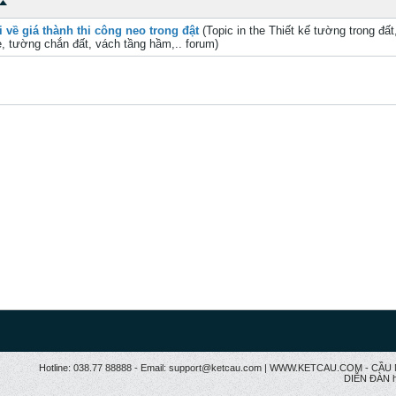
i về giá thành thi công neo trong đật
(Topic in the
Thiết kế tường trong đất
e, tường chắn đất, vách tầng hầm,..
forum)
Hotline: 038.77 88888 - Email: support@ketcau.com | WWW.KETCAU.COM - 
DIỄN ĐÀN h