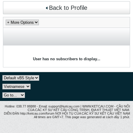
Back to Profile
User has no subscribers to display...
Hotline: 038.77 88888 - Email: support@ketcau.com | WWW.KETCAU.COM - CẦU NỐI
CỦA CÁC KỸ SƯ KẾT CẤU CÔNG TRÌNH, ĐỊA KỸ THUẬT VIỆT NAM.
DIỄN ĐÀN http://ketcau.com/forum NƠI HỘI TỤ CỦA CÁC KỸ SƯ KẾT CÂU VIỆT NAM
All times are GMT+7. This page was generated at cách đây 1 phút.