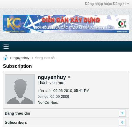
Đăng nhập hoặc Đăng kí
nguyenhuy
Ðang theo dõi
Subscription
nguyenhuy
Thành viên mới
Lần cuối: 09-06-2010, 05:41 PM
Joined: 05-09-2009
Nơi Cư Ngụ:
Ðang theo dõi
3
Subscribers
0