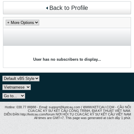
Back to Profile
User has no subscribers to display...
Hotline: 038.77 88888 - Email: support@ketcau.com | WWW.KETCAU.COM - CẦU NỐI
CỦA CÁC KỸ SƯ KẾT CẤU CÔNG TRÌNH, ĐỊA KỸ THUẬT VIỆT NAM.
DIỄN ĐÀN http://ketcau.com/forum NƠI HỘI TỤ CỦA CÁC KỸ SƯ KẾT CÂU VIỆT NAM
All times are GMT+7. This page was generated at cách đây 1 phút.