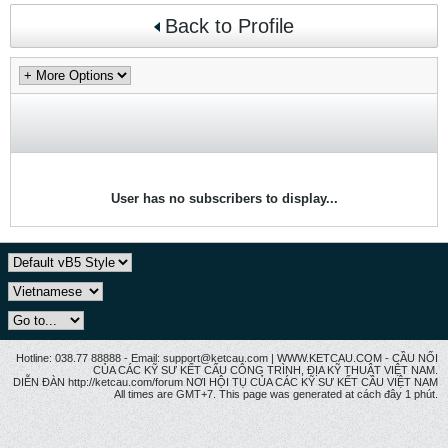
Back to Profile
User has no subscribers to display...
Hotline: 038.77 88888 - Email: support@ketcau.com | WWW.KETCAU.COM - CẦU NỐI
CỦA CÁC KỸ SƯ KẾT CẤU CÔNG TRÌNH, ĐỊA KỸ THUẬT VIỆT NAM.
DIỄN ĐÀN http://ketcau.com/forum NƠI HỘI TỤ CỦA CÁC KỸ SƯ KẾT CÂU VIỆT NAM
All times are GMT+7. This page was generated at cách đây 1 phút.