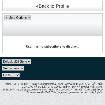
Back to Profile
User has no subscribers to display...
Hotline: 038.77 88888 - Email: support@ketcau.com | WWW.KETCAU.COM - CẦU NỐI
CỦA CÁC KỸ SƯ KẾT CẤU CÔNG TRÌNH, ĐỊA KỸ THUẬT VIỆT NAM.
DIỄN ĐÀN http://ketcau.com/forum NƠI HỘI TỤ CỦA CÁC KỸ SƯ KẾT CÂU VIỆT NAM
All times are GMT+7. This page was generated at cách đây 1 phút.