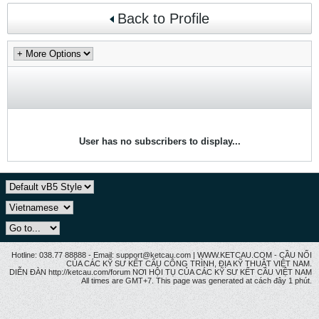
Back to Profile
User has no subscribers to display...
Hotline: 038.77 88888 - Email: support@ketcau.com | WWW.KETCAU.COM - CẦU NỐI
CỦA CÁC KỸ SƯ KẾT CẤU CÔNG TRÌNH, ĐỊA KỸ THUẬT VIỆT NAM.
DIỄN ĐÀN http://ketcau.com/forum NƠI HỘI TỤ CỦA CÁC KỸ SƯ KẾT CÂU VIỆT NAM
All times are GMT+7. This page was generated at cách đây 1 phút.