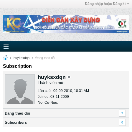
Đăng nhập hoặc Đăng kí
huyksxdqn
Ðang theo dõi
Subscription
huyksxdqn
Thành viên mới
Lần cuối: 09-09-2010, 10:31 AM
Joined: 03-11-2009
Nơi Cư Ngụ:
Ðang theo dõi
3
Subscribers
0