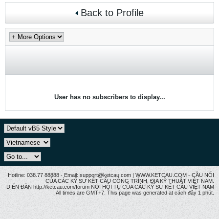
Back to Profile
User has no subscribers to display...
Hotline: 038.77 88888 - Email: support@ketcau.com | WWW.KETCAU.COM - CẦU NỐI
CỦA CÁC KỸ SƯ KẾT CẤU CÔNG TRÌNH, ĐỊA KỸ THUẬT VIỆT NAM.
DIỄN ĐÀN http://ketcau.com/forum NƠI HỘI TỤ CỦA CÁC KỸ SƯ KẾT CÂU VIỆT NAM
All times are GMT+7. This page was generated at cách đây 1 phút.