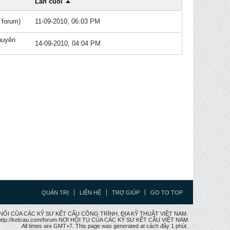
Lần cuối
forum)
11-09-2010, 06:03 PM
huyên
14-09-2010, 04:04 PM
QUẢN TRỊ
LIÊN HỆ
TRỢ GIÚP
GO TO TOP
CẦU NỐI CỦA CÁC KỸ SƯ KẾT CẤU CÔNG TRÌNH, ĐỊA KỸ THUẬT VIỆT NAM.
ttp://ketcau.com/forum NƠI HỘI TỤ CỦA CÁC KỸ SƯ KẾT CÂU VIỆT NAM
All times are GMT+7. This page was generated at cách đây 1 phút.