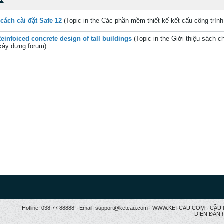
 cách cài đặt Safe 12
(Topic in the
Các phần mềm thiết kế kết cấu công trình
einfoiced concrete design of tall buildings
(Topic in the
Giới thiệu sách c
xây dựng
forum)
Hotline: 038.77 88888 - Email: support@ketcau.com | WWW.KETCAU.COM - 
DIỄN ĐÀN h