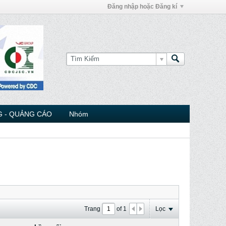
Đăng nhập hoặc Đăng kí
 - QUẢNG CÁO
Nhóm
Trang
of
1
Lọc