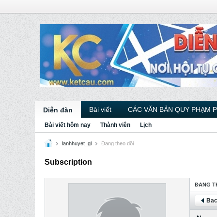
Bài viết
CÁC VĂN BẢN QUY PHẠM 
Diễn đàn
Bài viết hôm nay
Thành viên
Lịch
lanhhuyet_gl
Ðang theo dõi
Subscription
ÐANG T
Bac