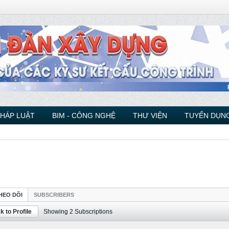
PHÁP LUẬT
BIM - CÔNG NGHỆ
THƯ VIỆN
TUYỂN DỤNG
HEO DÕI
SUBSCRIBERS
k to Profile
Showing
2
Subscriptions