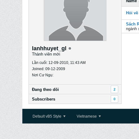
Name
Hỏi về
Sách R
ngành 
lanhhuyet_gl
Thành viên mới
Lần cuối: 12-09-2010, 11:43 AM
Joined: 09-12-2009
Nơi Cư Ngụ:
Ðang theo dõi
2
Subscribers
0
Default vB5 Style
Vietnamese