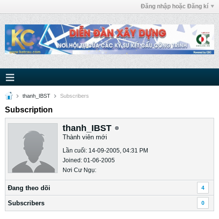
Đăng nhập hoặc Đăng kí
thanh_IBST
Subscribers
Subscription
thanh_IBST
Thành viên mới
Lần cuối: 14-09-2005, 04:31 PM
Joined: 01-06-2005
Nơi Cư Ngụ:
Ðang theo dõi
4
Subscribers
0