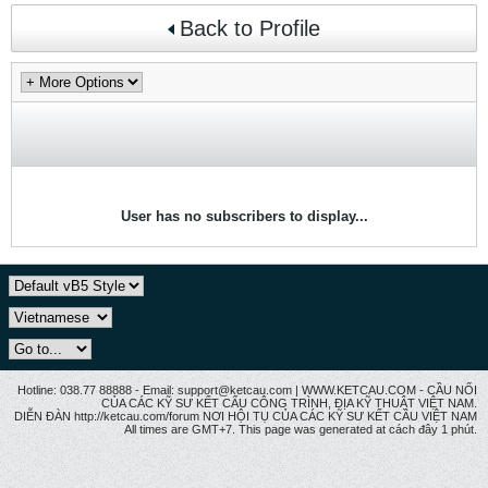
Back to Profile
User has no subscribers to display...
Hotline: 038.77 88888 - Email: support@ketcau.com | WWW.KETCAU.COM - CẦU NỐI
CỦA CÁC KỸ SƯ KẾT CẤU CÔNG TRÌNH, ĐỊA KỸ THUẬT VIỆT NAM.
DIỄN ĐÀN http://ketcau.com/forum NƠI HỘI TỤ CỦA CÁC KỸ SƯ KẾT CÂU VIỆT NAM
All times are GMT+7. This page was generated at cách đây 1 phút.