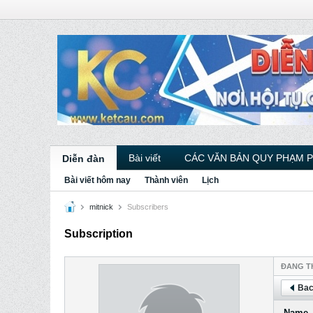
Bài viết
CÁC VĂN BẢN QUY PHẠM 
Diễn đàn
Bài viết hôm nay
Thành viên
Lịch
mitnick
Subscribers
Subscription
ÐANG T
Bac
Name