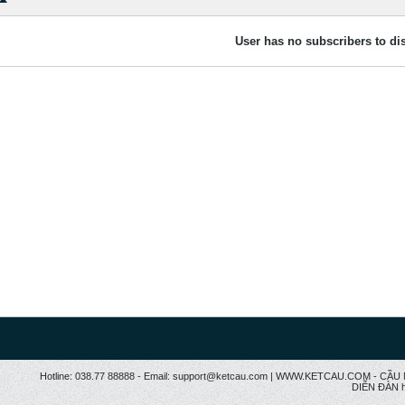
User has no subscribers to dis
Hotline: 038.77 88888 - Email: support@ketcau.com | WWW.KETCAU.COM - 
DIỄN ĐÀN h