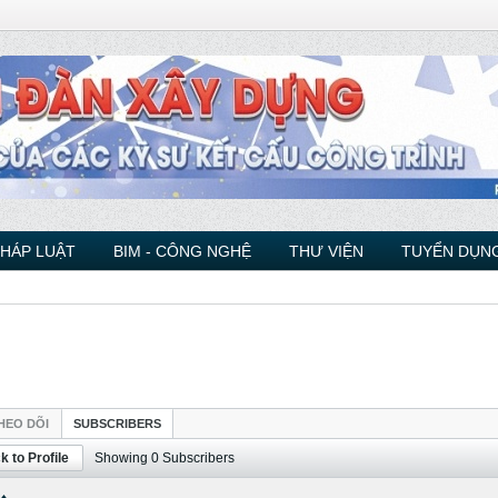
PHÁP LUẬT
BIM - CÔNG NGHỆ
THƯ VIỆN
TUYỂN DỤNG
HEO DÕI
SUBSCRIBERS
k to Profile
Showing
0
Subscribers