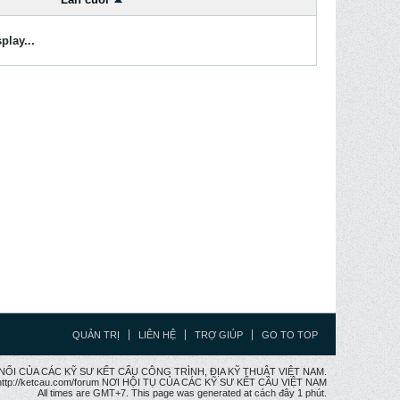
play...
QUẢN TRỊ
LIÊN HỆ
TRỢ GIÚP
GO TO TOP
CẦU NỐI CỦA CÁC KỸ SƯ KẾT CẤU CÔNG TRÌNH, ĐỊA KỸ THUẬT VIỆT NAM.
ttp://ketcau.com/forum NƠI HỘI TỤ CỦA CÁC KỸ SƯ KẾT CÂU VIỆT NAM
All times are GMT+7. This page was generated at cách đây 1 phút.