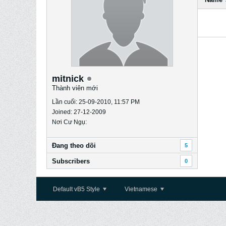
mitnick
Thành viên mới
Lần cuối: 25-09-2010, 11:57 PM
Joined: 27-12-2009
Nơi Cư Ngụ:
Ðang theo dõi
5
Subscribers
0
Default vB5 Style
Vietnamese