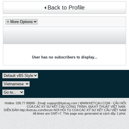
Back to Profile
User has no subscribers to display...
Hotline: 038.77 88888 - Email: support@ketcau.com | WWW.KETCAU.COM - CẦU NỐI
CỦA CÁC KỸ SƯ KẾT CẤU CÔNG TRÌNH, ĐỊA KỸ THUẬT VIỆT NAM.
DIỄN ĐÀN http://ketcau.com/forum NƠI HỘI TỤ CỦA CÁC KỸ SƯ KẾT CÂU VIỆT NAM
All times are GMT+7. This page was generated at cách đây 1 phút.