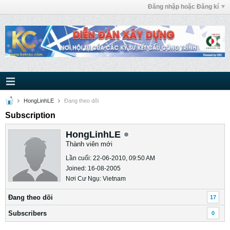
Đăng nhập hoặc Đăng kí
HongLinhLE
Ðang theo dõi
Subscription
HongLinhLE
Thành viên mới
Lần cuối: 22-06-2010, 09:50 AM
Joined: 16-08-2005
Nơi Cư Ngụ: Vietnam
Ðang theo dõi
17
Subscribers
0