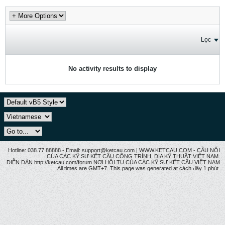
Lọc
No activity results to display
Hotline: 038.77 88888 - Email: support@ketcau.com | WWW.KETCAU.COM - CẦU NỐI
CỦA CÁC KỸ SƯ KẾT CẤU CÔNG TRÌNH, ĐỊA KỸ THUẬT VIỆT NAM.
DIỄN ĐÀN http://ketcau.com/forum NƠI HỘI TỤ CỦA CÁC KỸ SƯ KẾT CÂU VIỆT NAM
All times are GMT+7. This page was generated at cách đây 1 phút.