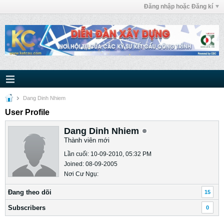
Đăng nhập hoặc Đăng kí
Dang Dinh Nhiem
User Profile
Dang Dinh Nhiem
Thành viên mới
Lần cuối: 10-09-2010, 05:32 PM
Joined: 08-09-2005
Nơi Cư Ngụ:
Ðang theo dõi
15
Subscribers
0