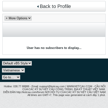
Back to Profile
User has no subscribers to display...
Hotline: 038.77 88888 - Email: support@ketcau.com | WWW.KETCAU.COM - CẦU NỐI
CỦA CÁC KỸ SƯ KẾT CẤU CÔNG TRÌNH, ĐỊA KỸ THUẬT VIỆT NAM.
DIỄN ĐÀN http://ketcau.com/forum NƠI HỘI TỤ CỦA CÁC KỸ SƯ KẾT CÂU VIỆT NAM
All times are GMT+7. This page was generated at cách đây 1 phút.