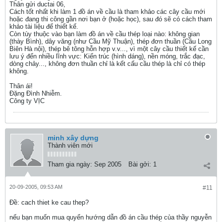
Thân gửi ductai 06,
Cách tốt nhất khi làm 1 đồ án về cầu là tham khảo các cây cầu mới
hoặc đang thi công gần nơi bạn ở (hoặc học), sau đó sẽ có cách tham
khảo tài liệu để thiết kế.
Còn tùy thuộc vào bạn làm đồ án về cầu thép loại nào: không gian
(thày Bình), dây văng (như Cầu Mỹ Thuận), thép đơn thuần (Cầu Long
Biên Hà nội), thép bê tông hỗn hợp v.v..., vì một cây cầu thiết kế cần
lưu ý đến nhiều lĩnh vực: Kiến trúc (hình dáng), nền móng, trắc đạc,
dòng chảy..., không đơn thuần chỉ là kết cấu cầu thép là chỉ có thép
không.
Thân ái!
Đặng Đình Nhiễm.
Công ty VỊC
minh xây dựng
Thành viên mới
Tham gia ngày:
Sep 2005
Bài gởi:
1
20-09-2005, 09:53 AM
#11
Ðề: cach thiet ke cau thep?
nếu bạn muốn mua quyển hướng dẫn đồ án cầu thép của thầy nguyễn