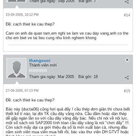
Tham gia ngày:
Sep 2005
Bài gởi:
7
23-09-2005, 10:12 PM
#14
Ðề: cach thiet ke cau thep?
Cam on anh da quan tam,em nghi se lam ve cau day vang,anh co the
cho em biet ve tai lieu cung nhu kinh nghiem khong
thangcuoi
Thành viên mới
Tham gia ngày:
Mar 2005
Bài gởi:
18
27-09-2005, 07:13 PM
#15
Ðề: cach thiet ke cau thep?
Bác này (ductai06) cũng hơi quá đấy ! cầu thép đơn giản thì chưa biết
thiết kế tí nào, lại đòi TK cầu dây văng nữa. Cầu dầm hoặc dàn thép
dễ gấp ngàn lần so với cầu dây văng đấy bác. Nếu chỉ nói về nội lực,
một số sách nói SAP2000 tính tóan cầu dây văng là nói "chơi đấy" !!!.
Còn sách mấy đại ca giới thiệu đa số là mới xuất bản cả, nhưng đầu
năm sinh viên mua viên mua hết rồi, bác vào thư viện DH GTVT hoặc