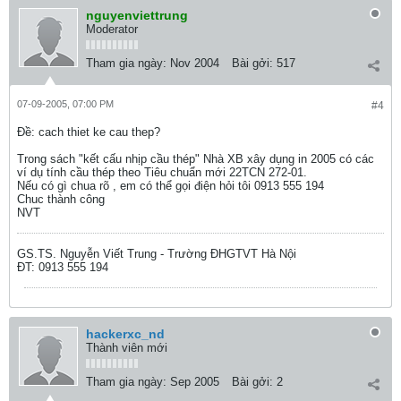
nguyenviettrung
Moderator
Tham gia ngày:
Nov 2004
Bài gởi:
517
07-09-2005, 07:00 PM
#4
Ðề: cach thiet ke cau thep?
Trong sách "kết cấu nhịp cầu thép" Nhà XB xây dụng in 2005 có các
ví dụ tính cầu thép theo Tiêu chuẩn mới 22TCN 272-01.
Nếu có gì chua rõ , em có thể gọi điện hỏi tôi 0913 555 194
Chuc thành công
NVT
GS.TS. Nguyễn Viết Trung - Trường ĐHGTVT Hà Nội
ĐT: 0913 555 194
hackerxc_nd
Thành viên mới
Tham gia ngày:
Sep 2005
Bài gởi:
2