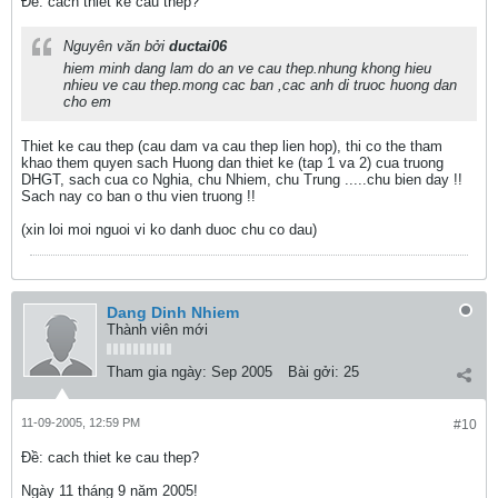
Ðề: cach thiet ke cau thep?
Nguyên văn bởi
ductai06
hiem minh dang lam do an ve cau thep.nhung khong hieu
nhieu ve cau thep.mong cac ban ,cac anh di truoc huong dan
cho em
Thiet ke cau thep (cau dam va cau thep lien hop), thi co the tham
khao them quyen sach Huong dan thiet ke (tap 1 va 2) cua truong
DHGT, sach cua co Nghia, chu Nhiem, chu Trung .....chu bien day !!
Sach nay co ban o thu vien truong !!
(xin loi moi nguoi vi ko danh duoc chu co dau)
Dang Dinh Nhiem
Thành viên mới
Tham gia ngày:
Sep 2005
Bài gởi:
25
11-09-2005, 12:59 PM
#10
Ðề: cach thiet ke cau thep?
Ngày 11 tháng 9 năm 2005!