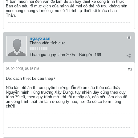
Ý bạn muốn nói đến vấn đề làm đồ án hay thiết kế công trình thực.
Bạn cần nêu rõ mục đích của mình để mọi có thể hỗ trợ, không nên
nói chung chung vì mỗiloại nó có 1 trình tự thiết kế khác nhau.
Thân.
ngayxuan
Thành viên tích cực
Tham gia ngày:
Jan 2005
Bài gởi:
169
06-09-2005, 08:15 PM
#3
Ðề: cach thiet ke cau thep?
Nếu làm đồ án thì có quyển hướng dẫn đồ án cầu thép của thầy
Nguyễn minh Hùng trường Xây Dựng, tuy nhiên đây cũng theo quy
trình 79 cũ, theo quy trình mới thì tôi o thấy có, còn nếu làm cho đồ
án công trình thật thì làm ở công ty nào, nơi đó sẽ có form riêng
chứ!!!