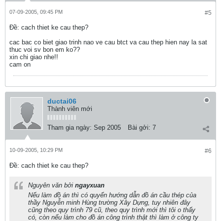
07-09-2005, 09:45 PM
#5
Ðề: cach thiet ke cau thep?
cac bac co biet giao trinh nao ve cau btct va cau thep hien nay la sat
thuc voi sv bon em ko??
xin chi giao nhe!!
cam on
ductai06
Thành viên mới
Tham gia ngày:
Sep 2005
Bài gởi:
7
10-09-2005, 10:29 PM
#6
Ðề: cach thiet ke cau thep?
Nguyên văn bởi
ngayxuan
Nếu làm đồ án thì có quyển hướng dẫn đồ án cầu thép của
thầy Nguyễn minh Hùng trường Xây Dựng, tuy nhiên đây
cũng theo quy trình 79 cũ, theo quy trình mới thì tôi o thấy
có, còn nếu làm cho đồ án công trình thật thì làm ở công ty