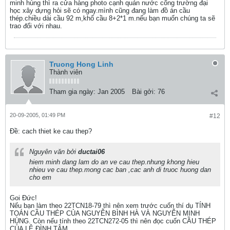
minh hùng thì ra cửa hàng photo cạnh quán nước cổng trường đại
học xây dựng hỏi sẽ có ngay.mình cũng đang làm đồ án cầu
thép.chiều dài cầu 92 m,khổ cầu 8+2*1 m.nếu bạn muốn chúng ta sẽ
trao đổi với nhau.
Truong Hong Linh
Thành viên
Tham gia ngày:
Jan 2005
Bài gởi:
76
20-09-2005, 01:49 PM
#12
Ðề: cach thiet ke cau thep?
Nguyên văn bởi
ductai06
hiem minh dang lam do an ve cau thep.nhung khong hieu
nhieu ve cau thep.mong cac ban ,cac anh di truoc huong dan
cho em
Goi Đức!
Nếu bạn làm theo 22TCN18-79 thì nên xem trước cuốn thí dụ TÍNH
TOÁN CẦU THÉP CỦA NGUYỄN BÌNH HÀ VÀ NGUYỄN MINH
HÙNG. Còn nếu tính theo 22TCN272-05 thì nên đọc cuốn CẦU THÉP
CỦA LÊ ĐÌNH TÂM