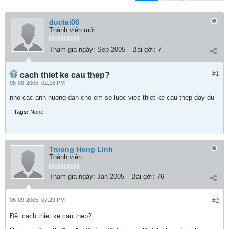
ductai06
Thành viên mới
Tham gia ngày:
Sep 2005
Bài gởi:
7
#1
cach thiet ke cau thep?
05-09-2005, 02:16 PM
nho cac anh huong dan cho em so luoc viec thiet ke cau thep day du
Tags:
None
Truong Hong Linh
Thành viên
Tham gia ngày:
Jan 2005
Bài gởi:
76
06-09-2005, 07:29 PM
#2
Ðề: cach thiet ke cau thep?