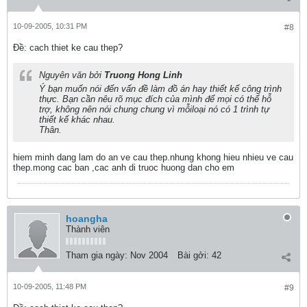
10-09-2005, 10:31 PM
#8
Ðề: cach thiet ke cau thep?
Nguyên văn bởi
Truong Hong Linh
Ý bạn muốn nói đến vấn đề làm đồ án hay thiết kế công trình
thực. Bạn cần nêu rõ mục đích của mình để mọi có thể hỗ
trợ, không nên nói chung chung vì mỗiloại nó có 1 trình tự
thiết kế khác nhau.
Thân.
hiem minh dang lam do an ve cau thep.nhung khong hieu nhieu ve cau
thep.mong cac ban ,cac anh di truoc huong dan cho em
hoangha
Thành viên
Tham gia ngày:
Nov 2004
Bài gởi:
42
10-09-2005, 11:48 PM
#9