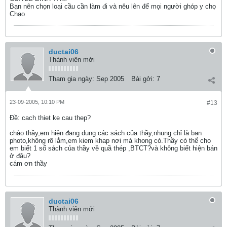
Bạn nên chọn loại cầu cần làm đi và nêu lên để mọi người ghóp y chọ
Chạo
ductai06
Thành viên mới
Tham gia ngày:
Sep 2005
Bài gởi:
7
23-09-2005, 10:10 PM
#13
Ðề: cach thiet ke cau thep?
chào thầy,em hiện đang dung các sách của thầy,nhung chỉ là ban
photo,không rõ lắm,em kiem khap nơi mà khong có.Thầy có thể cho
em biết 1 số sách của thầy về quầ thép ,BTCT?và không biết hiện bán
ở đâu?
cám ơn thầy
ductai06
Thành viên mới