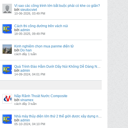
Vì sao các công trình lớn bắt buộc phải có khe co giãn?
bởi
sieutocviet
10-06-2026, 03:49 PM
Cách thi công đường trên vách núi
bởi
admin
18-05-2025, 09:49 PM
Kinh nghiệm chọn mua panme điện tử
bởi
Do han
cách đây 1 tuần
Quá Trình Đào Hầm Dưới Dãy Núi Không Dễ Dàng Như Bạn Tưởng
bởi
admin
14-09-2024, 04:01 PM
Nắp Rãnh Thoát Nước Composite
bởi
vinamex
cách đây 3 tuần
Nhà máy thủy điện lớn thứ 2 thế giới được xây dựng như thế nào?
bởi
admin
05-10-2024, 04:10 PM