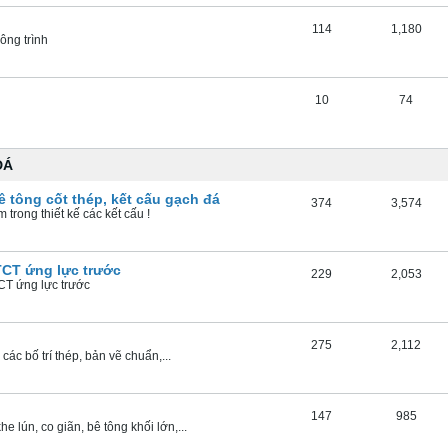
114
1,180
ông trình
10
74
ĐÁ
ê tông cốt thép, kết cấu gạch đá
374
3,574
trong thiết kế các kết cấu !
TCT ứng lực trước
229
2,053
TCT ứng lực trước
275
2,112
ác bố trí thép, bản vẽ chuẩn,...
147
985
he lún, co giãn, bê tông khối lớn,...