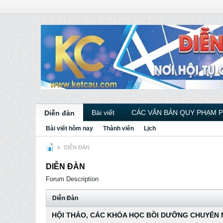
Bài viết
CÁC VĂN BẢN QUY PHẠM 
Diễn đàn
Bài viết hôm nay
Thành viên
Lịch
DIỄN ĐÀN
DIỄN ĐÀN
Forum Description
Diễn Ðàn
HỘI THẢO, CÁC KHÓA HỌC BỒI DƯỠNG CHUYÊN