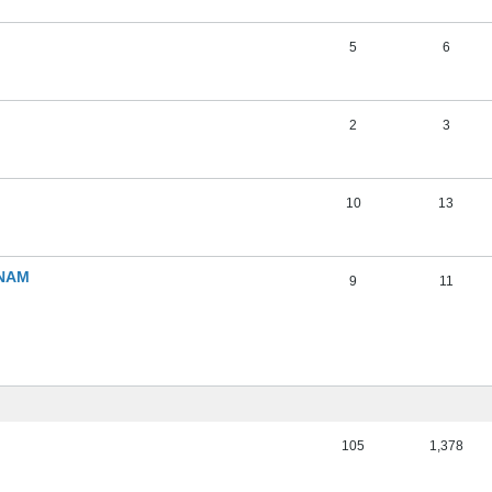
5
6
2
3
10
13
 NAM
9
11
105
1,378