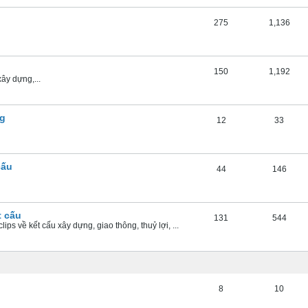
275
1,136
150
1,192
xây dựng,...
ng
12
33
cấu
44
146
t cấu
131
544
ips về kết cấu xây dựng, giao thông, thuỷ lợi, ...
8
10