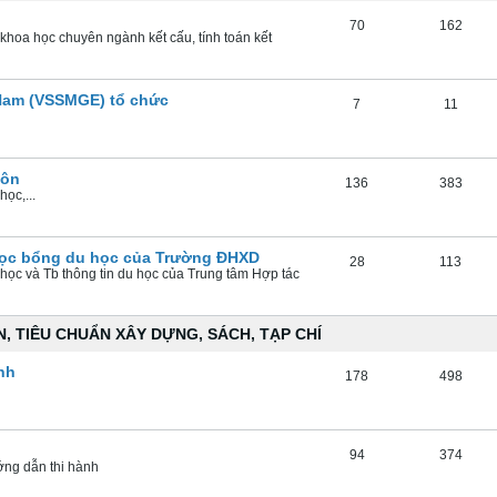
70
162
ảo khoa học chuyên ngành kết cấu, tính toán kết
 Nam (VSSMGE) tổ chức
7
11
môn
136
383
ọc,...
học bổng du học của Trường ĐHXD
28
113
học và Tb thông tin du học của Trung tâm Hợp tác
, TIÊU CHUẨN XÂY DỰNG, SÁCH, TẠP CHÍ
nh
178
498
94
374
ớng dẫn thi hành