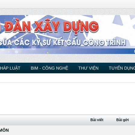
PHÁP LUẬT
BIM - CÔNG NGHỆ
THƯ VIỆN
TUYỂN DỤNG
Bài viết
Bài gởi
 MÔN