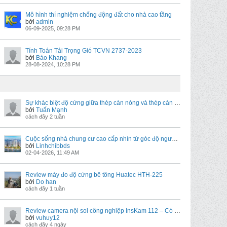
Mô hình thí nghiệm chống động đất cho nhà cao tầng
bởi
admin
06-09-2025, 09:28 PM
Tính Toán Tải Trọng Gió TCVN 2737-2023
bởi
Bảo Khang
28-08-2024, 10:28 PM
Sự khác biệt độ cứng giữa thép cán nóng và thép cán nguội
bởi
Tuấn Mạnh
cách đây 2 tuần
Cuộc sống nhà chung cư cao cấp nhìn từ góc độ người ở thật
bởi
Linhchibbds
02-04-2026, 11:49 AM
Review máy đo độ cứng bê tông Huatec HTH-225
bởi
Do han
cách đây 1 tuần
Review camera nội soi công nghiệp InsKam 112 – Có đáng mua trong tầm giá khoảng 3 triệu?
bởi
vuhuy12
cách đây 4 ngày