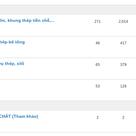
n, khung thép tiền chế,...
271
2,014
thép-bê tông
46
417
rụ thép, xilô
65
379
53
126
CHẤT (Tham khảo)
2
2