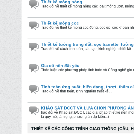
Thiết kế móng nông
Trao đổi về thiết kế móng nông các loại: móng đơn, món
Thiết kế móng cọc
Trao đổi về thiết kế móng cọc đóng, cọc ép, cọc khoan 
Thiết kế tường trong đất, cọc barrette, tường
Trao đổi về cách tính toán, cấu tạo, kinh nghiệm thiết kế
Gia cố nền đất yếu
Thảo luận các phương pháp tính toán và Công nghệ gia 
Tính toán ứng suất, biến dạng, trượt, thấm c
Trao đổi về tính toán, kinh nghiệm thiết kế,...
KHẢO SÁT ĐCCT VÀ LỰA CHỌN PHƯƠNG ÁN
trao đổi về Khảo sát ĐCCT, các giải pháp thiết kế nền m
tả quy mô, tải trọng, phương án dự kiến...)
THIẾT KẾ CÁC CÔNG TRÌNH GIAO THÔNG (CẦU, H