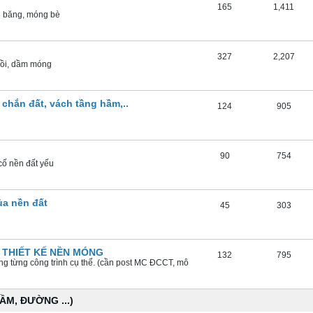
165
1,411
g băng, móng bè
327
2,207
nhồi, dầm móng
 chắn đất, vách tầng hầm,..
124
905
90
754
cố nền đất yếu
ủa nền đất
45
303
 THIẾT KẾ NỀN MÓNG
132
795
óng từng công trình cụ thể. (cần post MC ĐCCT, mô
ẦM, ĐƯỜNG ...)