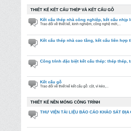
THIẾT KẾ KẾT CẤU THÉP VÀ KẾT CẤU GỖ
Kết cấu thép nhà công nghiệp, kết cấu nhịp lớ
Trao đổi về thiết kế, kinh nghiệm, công nghệ mới,...
Kết cấu thép nhà cao tầng, kết cấu liên hợp 
Công trình đặc biệt kết cấu thép: thép thép, t
Kết cấu gỗ
Trao đổi về thiết kế kết cấu gỗ: cột, vì kèo,...
THIẾT KẾ NỀN MÓNG CÔNG TRÌNH
THƯ VIỆN TÀI LIỆU BÁO CÁO KHẢO SÁT ĐỊA 