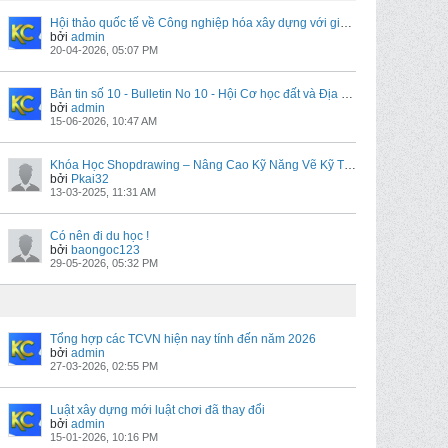
Hội thảo quốc tế về Công nghiệp hóa xây dựng với giải pháp lắp ghép bê tông đúc sẵn (20/04/2026)
bởi
admin
20-04-2026, 05:07 PM
Bản tin số 10 - Bulletin No 10 - Hội Cơ học đất và Địa kỹ thuật công trình Việt Nam
bởi
admin
15-06-2026, 10:47 AM
Khóa Học Shopdrawing – Nâng Cao Kỹ Năng Vẽ Kỹ Thuật Cho Kỹ Sư Xây Dựng
bởi
Pkai32
13-03-2025, 11:31 AM
Có nên đi du học !
bởi
baongoc123
29-05-2026, 05:32 PM
Tổng hợp các TCVN hiện nay tính đến năm 2026
bởi
admin
27-03-2026, 02:55 PM
Luật xây dựng mới luật chơi đã thay đổi
bởi
admin
15-01-2026, 10:16 PM