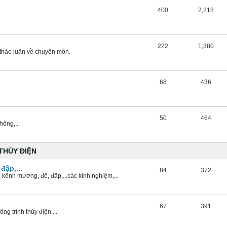
400
2,218
222
1,380
 thảo luận về chuyên môn.
68
436
50
464
hông,...
THỦY ĐIỆN
đập,...
84
372
ợi, kênh mương, đê, đập,...các kinh nghiệm,...
67
391
ng trình thủy điện,...