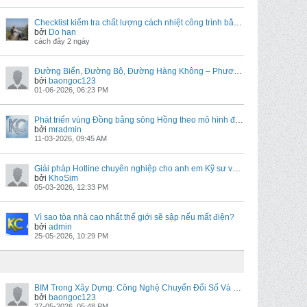
Checklist kiểm tra chất lượng cách nhiệt công trình bằng thiết bị đo nhiệt độ
bởi
Do han
cách đây 2 ngày
Đường Biển, Đường Bộ, Đường Hàng Không – Phương Thức Vận Chuyển Hàng Chính Ngạch Nào Tốt Nhất?
bởi
baongoc123
01-06-2026, 06:23 PM
Phát triển vùng Đồng bằng sông Hồng theo mô hình đa trung tâm
bởi
mradmin
11-03-2026, 09:45 AM
Giải pháp Hotline chuyên nghiệp cho anh em Kỹ sư và Đơn vị thầu xây dựng
bởi
KhoSim
05-03-2026, 12:33 PM
Vì sao tòa nhà cao nhất thế giới sẽ sập nếu mất điện?
bởi
admin
25-05-2026, 10:29 PM
BIM Trong Xây Dựng: Công Nghệ Chuyển Đổi Số Và Cơ Hội Phát Triển Tại TEVC
bởi
baongoc123
27-05-2026, 05:48 PM