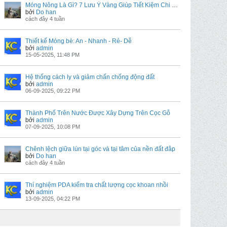
Móng Nông Là Gì? 7 Lưu Ý Vàng Giúp Tiết Kiệm Chi Phí Xây Dựng
bởi
Do han
cách đây 4 tuần
Thiết kế Móng bè: An - Nhanh - Rẻ- Dễ
bởi
admin
15-05-2025, 11:48 PM
Hệ thống cách ly và giảm chấn chống động đất
bởi
admin
06-09-2025, 09:22 PM
Thành Phố Trên Nước Được Xây Dựng Trên Cọc Gỗ
bởi
admin
07-09-2025, 10:08 PM
Chênh lệch giữa lún tại góc và tại tâm của nền đất đắp
bởi
Do han
cách đây 4 tuần
Thí nghiệm PDA kiểm tra chất lượng cọc khoan nhồi
bởi
admin
13-09-2025, 04:22 PM