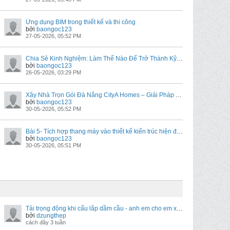
Ứng dụng BIM trong thiết kế và thi công
bởi
baongoc123
27-05-2026, 05:52 PM
Chia Sẻ Kinh Nghiệm: Làm Thế Nào Để Trở Thành Kỹ Sư BIM Với Thu Nhập Cao Trong Ngành Xây Dựng Hiện Đại?
bởi
baongoc123
26-05-2026, 03:29 PM
Xây Nhà Trọn Gói Đà Nẵng CityA Homes – Giải Pháp Hoàn Hảo Cho Tổ Ấm Của Bạn
bởi
baongoc123
30-05-2026, 05:52 PM
Bài 5- Tích hợp thang máy vào thiết kế kiến trúc hiện đại - Góc nhìn từ HITACHI
bởi
baongoc123
30-05-2026, 05:51 PM
Tải trọng động khi cẩu lắp dầm cầu - anh em cho em xin ý kiến
bởi
dzungthep
cách đây 3 tuần