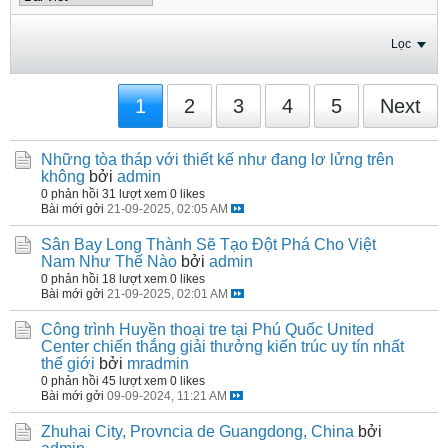
Lọc
1
2
3
4
5
Next
Những tòa tháp với thiết kế như đang lơ lửng trên
không
bởi
admin
0 phản hồi
31 lượt xem
0 likes
Bài mới gởi
21-09-2025, 02:05 AM
Sân Bay Long Thành Sẽ Tạo Đột Phá Cho Việt
Nam Như Thế Nào
bởi
admin
0 phản hồi
18 lượt xem
0 likes
Bài mới gởi
21-09-2025, 02:01 AM
Công trình Huyền thoại tre tại Phú Quốc United
Center chiến thắng giải thưởng kiến trúc uy tín nhất
thế giới
bởi
mradmin
0 phản hồi
45 lượt xem
0 likes
Bài mới gởi
09-09-2024, 11:21 AM
Zhuhai City, Provncia de Guangdong, China
bởi