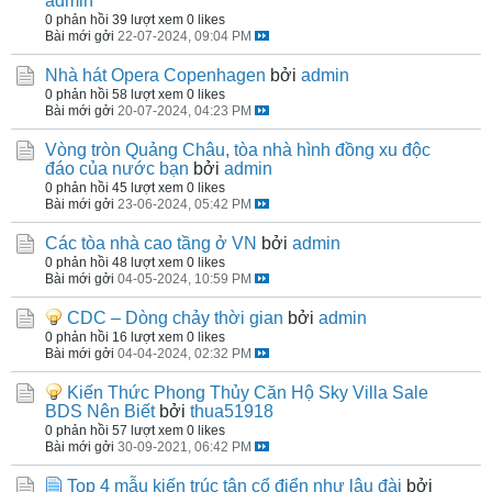
admin
0 phản hồi
39 lượt xem
0 likes
Bài mới gởi
22-07-2024, 09:04 PM
Nhà hát Opera Copenhagen
bởi
admin
0 phản hồi
58 lượt xem
0 likes
Bài mới gởi
20-07-2024, 04:23 PM
Vòng tròn Quảng Châu, tòa nhà hình đồng xu độc
đáo của nước bạn
bởi
admin
0 phản hồi
45 lượt xem
0 likes
Bài mới gởi
23-06-2024, 05:42 PM
Các tòa nhà cao tầng ở VN
bởi
admin
0 phản hồi
48 lượt xem
0 likes
Bài mới gởi
04-05-2024, 10:59 PM
CDC – Dòng chảy thời gian
bởi
admin
0 phản hồi
16 lượt xem
0 likes
Bài mới gởi
04-04-2024, 02:32 PM
Kiến Thức Phong Thủy Căn Hộ Sky Villa Sale
BDS Nên Biết
bởi
thua51918
0 phản hồi
57 lượt xem
0 likes
Bài mới gởi
30-09-2021, 06:42 PM
Top 4 mẫu kiến trúc tân cổ điển như lâu đài
bởi